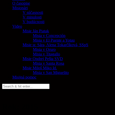
O časopise
Misionári
V súčasnosti
V minulosti
V budúcnosti
Video
Misie Ján Piatak
Misia v Concepción
Misia v El Puente a Yotau
Misie sr. Sára, Alena Tokarčíková, SSpS
Misia v Oruro
Misia v Titagallo
Misie Ondrej Pešta SVD
Misia v Santa Rosa
Misie Miloš Miko Id.
Misia v San Miguelito
Misijná pomoc
Rok: 2015