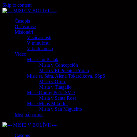
Skip to content
Časopis
O časopise
Misionári
V súčasnosti
V minulosti
V budúcnosti
Video
Misie Ján Piatak
Misia v Concepción
Misia v El Puente a Yotau
Misie sr. Sára, Alena Tokarčíková, SSpS
Misia v Oruro
Misia v Titagallo
Misie Ondrej Pešta SVD
Misia v Santa Rosa
Misie Miloš Miko Id.
Misia v San Miguelito
Misijná pomoc
Časopis