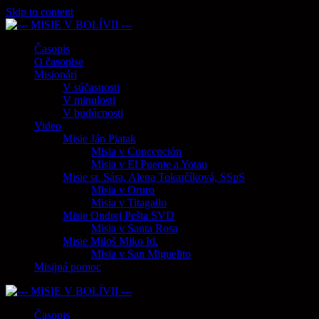
Skip to content
Časopis
O časopise
Misionári
V súčasnosti
V minulosti
V budúcnosti
Video
Misie Ján Piatak
Misia v Concepción
Misia v El Puente a Yotau
Misie sr. Sára, Alena Tokarčíková, SSpS
Misia v Oruro
Misia v Titagallo
Misie Ondrej Pešta SVD
Misia v Santa Rosa
Misie Miloš Miko Id.
Misia v San Miguelito
Misijná pomoc
Časopis