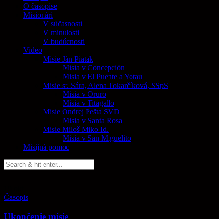
O časopise
Misionári
V súčasnosti
V minulosti
V budúcnosti
Video
Misie Ján Piatak
Misia v Concepción
Misia v El Puente a Yotau
Misie sr. Sára, Alena Tokarčíková, SSpS
Misia v Oruro
Misia v Titagallo
Misie Ondrej Pešta SVD
Misia v Santa Rosa
Misie Miloš Miko Id.
Misia v San Miguelito
Misijná pomoc
19
okt
Časopis
Ukončenie misie