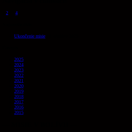
Navigácia v článkoch
1
2
…
4
Najnovšie číslo
Ukončenie misie
19. októbra 2025
Časopis
2025
2024
2023
2022
2021
2020
2019
2018
2017
2016
2015
— MISIE V BOLÍVII —